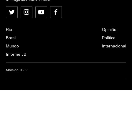
Twitter
Instagram
YouTube
Facebook
Rio
Opinião
Brasil
Política
Mundo
Internacional
Informe JB
Mais do JB
Esportes
Saúde
Ciência e Tecnologia
Caderno B
Colunistas
Economia
Empresas e Negócios