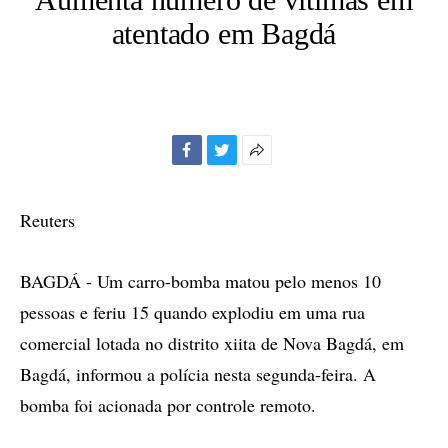
atentado em Bagdá
Facebook
Twitter
Mais
opções
de
Reuters
compartilhamento
BAGDÁ - Um carro-bomba matou pelo menos 10
pessoas e feriu 15 quando explodiu em uma rua
comercial lotada no distrito xiita de Nova Bagdá, em
Bagdá, informou a polícia nesta segunda-feira. A
bomba foi acionada por controle remoto.