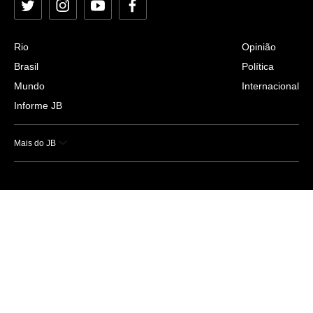
Twitter
Instagram
YouTube
Facebook
Rio
Opinião
Brasil
Política
Mundo
Internacional
Informe JB
Mais do JB
Esportes
Saúde
Ciência e Tecnologia
Caderno B
Colunistas
Economia
Empresas e Negócios