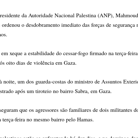
presidente da Autoridade Nacional Palestina (ANP), Mahmou
 ordenou o desdobramento imediato das forças de segurança 
mos.
 em xeque a estabilidade do cessar-fogo firmado na terça-feira
s oito dias de violência em Gaza.
 à noite, um dos guarda-costas do ministro de Assuntos Exte
estrado após um tiroteio no bairro Sabra, em Gaza.
eguram que os agressores são familiares de dois militantes d
 terça-feira no mesmo bairro pelo Hamas.
palestinos estão se enfrentando há dez dias, e no domingo d