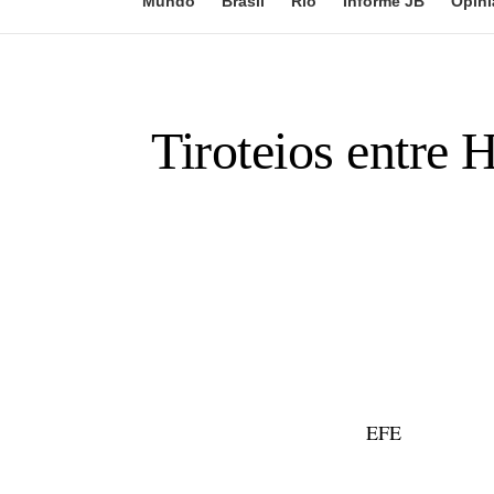
Mundo
Brasil
Rio
Informe JB
Opini
Tiroteios entre
EFE