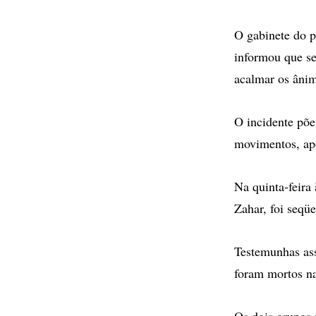
O gabinete do 
informou que se
acalmar os âni
O incidente põe
movimentos, apó
Na quinta-feira
Zahar, foi seqü
Testemunhas ass
foram mortos na
Os dois grupos 