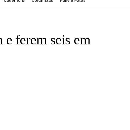
Caderno B
Colunistas
Fake e Fatos
 e ferem seis em