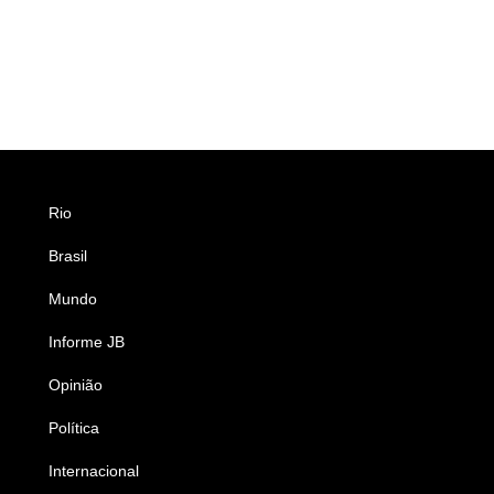
Rio
Esportes
Brasil
Saúde
Mundo
Ciência e Tecnologia
Informe JB
Caderno B
Opinião
Colunistas
Política
Economia
Internacional
Empresas e Negócios