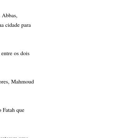
d Abbas,
na cidade para
 entre os dois
riores, Mahmoud
o Fatah que
ecretaram uma