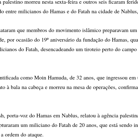
estino morreu nesta sexta-feira e outros seis ficaram feri
o entre milicianos do Hamas e do Fatah na cidade de Nablus,
lataram que membros do movimento islâmico preparavam um
ade, por ocasião do 19º aniversário da fundação do Hamas, qu
licianos do Fatah, desencadeando um tiroteio perto do campo 
entificada como Moin Hamuda, de 32 anos, que ingressou em 
o à bala na cabeça e morreu na mesa de operações, confirma
, porta-voz do Hamas em Nablus, relatou à agência palestin
turaram um miliciano do Fatah de 20 anos, que está sendo in
 a ordem do ataque.