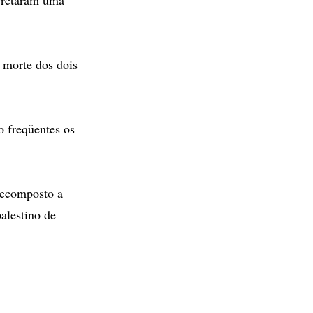
 morte dos dois
o freqüentes os
recomposto a
palestino de