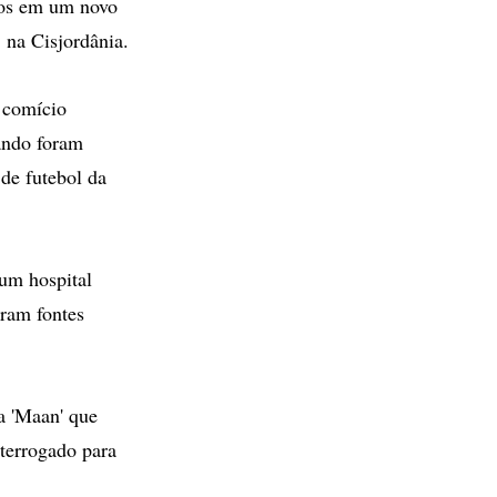
dos em um novo
 na Cisjordânia.
 comício
ando foram
de futebol da
um hospital
ram fontes
a 'Maan' que
terrogado para