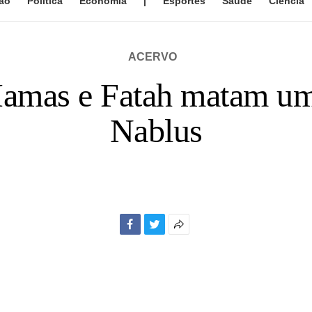
ão
Política
Economia
|
Esportes
Saúde
Ciência
ACERVO
 Hamas e Fatah matam um
Nablus
Facebook
Twitter
Mais
opções
de
compartilhamento