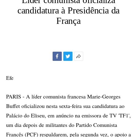
candidatura à Presidência da
França
Facebook
Twitter
Mais
opções
de
Efe
compartilhamento
PARIS - A líder comunista francesa Marie-Georges
Buffet oficializou nesta sexta-feira sua candidatura ao
Palácio do Eliseu, em anúncio na emissora de TV 'TF1',
um dia depois de militantes do Partido Comunista
Francês (PCF) respaldarem, pela segunda vez, o apoio a