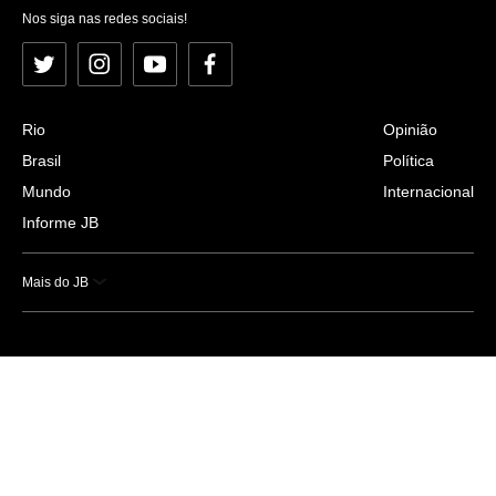
Nos siga nas redes sociais!
Twitter
Instagram
YouTube
Facebook
Rio
Opinião
Brasil
Política
Mundo
Internacional
Informe JB
Mais do JB
Esportes
Saúde
Ciência e Tecnologia
Caderno B
Colunistas
Economia