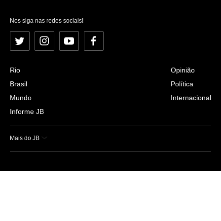
Nos siga nas redes sociais!
Twitter
Instagram
YouTube
Facebook
Rio
Opinião
Brasil
Política
Mundo
Internacional
Informe JB
Mais do JB
Esportes
Saúde
Ciência e Tecnologia
Caderno B
Colunistas