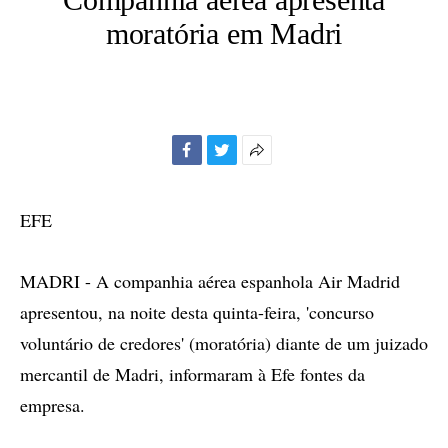
moratória em Madri
Facebook
Twitter
Mais
opções
de
EFE
compartilhamento
MADRI - A companhia aérea espanhola Air Madrid
apresentou, na noite desta quinta-feira, 'concurso
voluntário de credores' (moratória) diante de um juizado
mercantil de Madri, informaram à Efe fontes da
empresa.