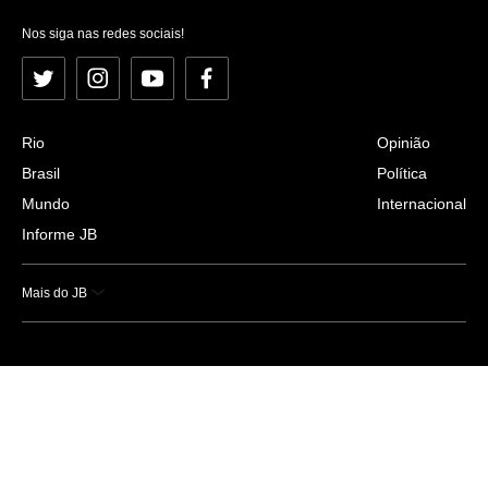
Nos siga nas redes sociais!
Twitter
Instagram
YouTube
Facebook
Rio
Opinião
Brasil
Política
Mundo
Internacional
Informe JB
Mais do JB
Esportes
Saúde
Ciência e Tecnologia
Caderno B
Colunistas
Economia