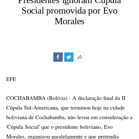
Social promovida por Evo
Morales
Facebook
Twitter
Mais
opções
de
EFE
compartilhamento
COCHABAMBA (Bolívia) - A declaração final da II
Cúpula Sul-Americana, que terminou hoje na cidade
boliviana de Cochabamba, não levou em consideração a
'Cúpula Social' que o presidente boliviano, Evo
Morales, organizou paralelamente e que pretendia