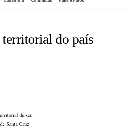
Caderno B
Colunistas
Fake e Fatos
erritorial do país
rritorial de seu
 de Santa Cruz