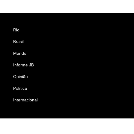
Rio
Esportes
Brasil
Saúde
Mundo
Ciência e Tecnologia
Informe JB
Caderno B
Opinião
Colunistas
Política
Economia
Internacional
Empresas e Negócios