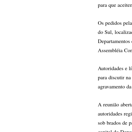
para que aceite
Os pedidos pela
do Sul, localiza
Departamentos d
Assembléia Cons
Autoridades e l
para discutir n
agravamento da 
A reunião abert
autoridades regi
sob brados de p
capital do Depa