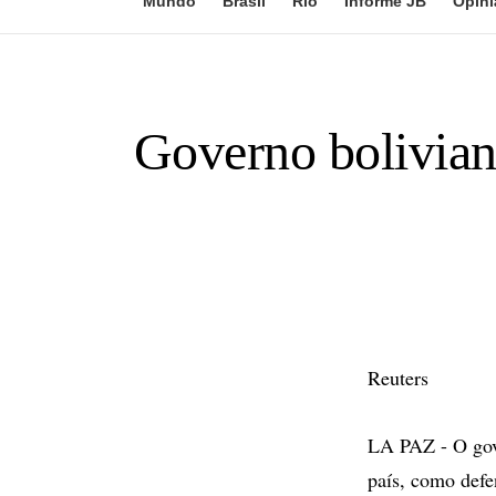
Mundo
Brasil
Rio
Informe JB
Opini
Governo boliviano
Reuters
LA PAZ - O gove
país, como defe