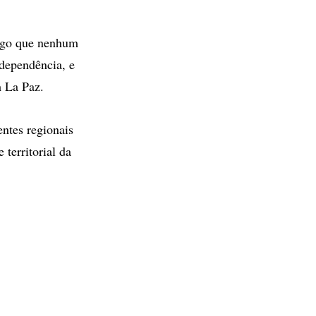
 algo que nenhum
ndependência, e
m La Paz.
entes regionais
territorial da