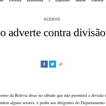
ão
Política
Economia
|
Esportes
Saúde
Ciência
ACERVO
 adverte contra divisão t
Facebook
Twitter
Mais
opções
de
compartilhamento
rno da Bolívia disse no sábado que não permitirá a divisão te
ndem alguns setores, e pediu aos dirigentes do Departamento