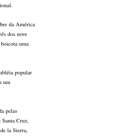
ional.
obre da América
três dos nove
 boicota uma
mbléia popular
em um
da pelas
e Santa Cruz,
e la Sierra,