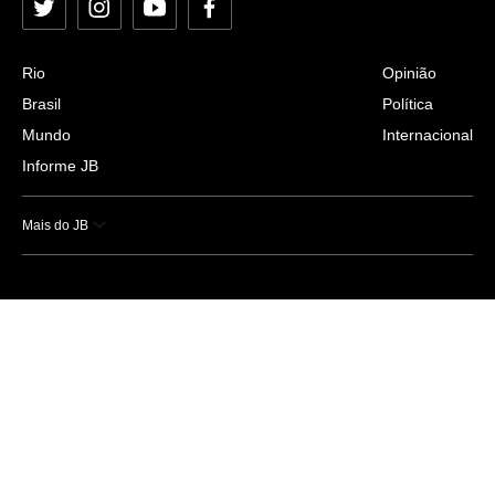
Twitter
Instagram
YouTube
Facebook
Rio
Opinião
Brasil
Política
Mundo
Internacional
Informe JB
Mais do JB
Esportes
Saúde
Ciência e Tecnologia
Caderno B
Colunistas
Economia
Empresas e Negócios