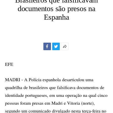
documentos são presos na
Espanha
Facebook
Twitter
Mais
opções
de
EFE
compartilhamento
MADRI - A Polícia espanhola desarticulou uma
quadrilha de brasileiros que falsificava documentos de
identidade portugueses, em uma operação na qual cinco
pessoas foram presas em Madri e Vitoria (norte),
segundo um comunicado divulgado nesta terça-feira no