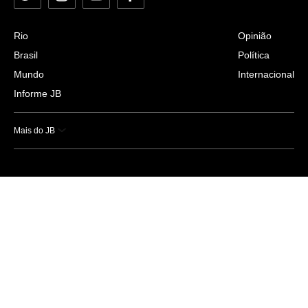
Rio
Opinião
Brasil
Política
Mundo
Internacional
Informe JB
Mais do JB
Esportes
Saúde
Ciência e Tecnologia
Caderno B
Colunistas
Economia
Empresas e Negócios