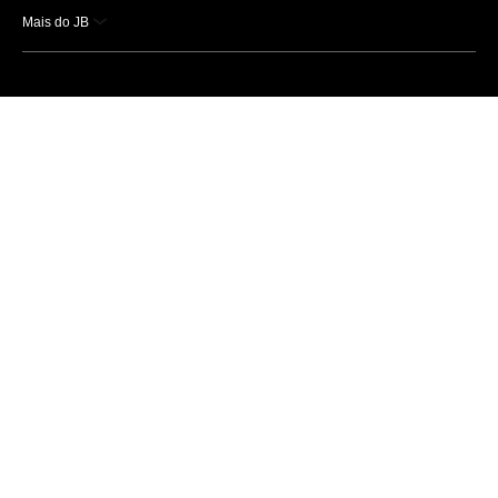
Mais do JB
Esportes
Saúde
Ciência e Tecnologia
Caderno B
Colunistas
Economia
Empresas e Negócios