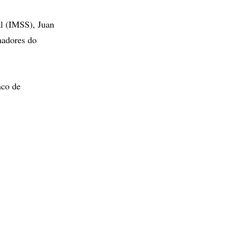
l (IMSS), Juan
hadores do
nco de