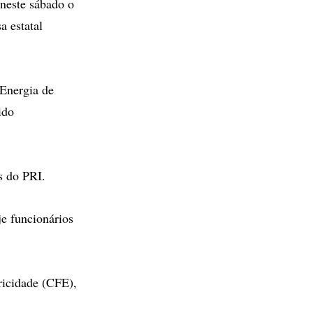
este sábado o
a estatal
 Energia de
ido
s do PRI.
e funcionários
ricidade (CFE),