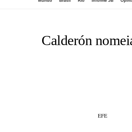
Mundo
Brasil
Rio
Informe JB
Opini
Calderón nomeia
EFE