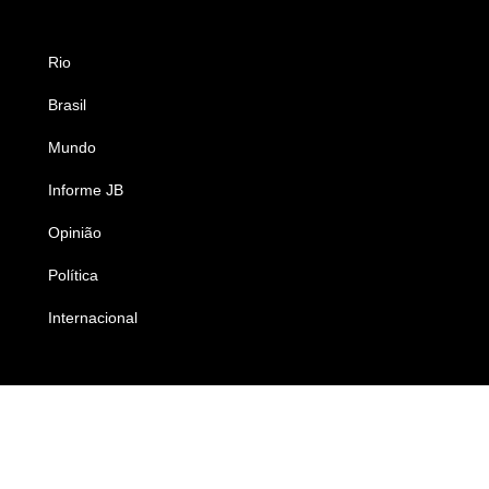
Rio
Esportes
Brasil
Saúde
Mundo
Ciência e Tecnologia
Informe JB
Caderno B
Opinião
Colunistas
Política
Economia
Internacional
Empresas e Negócios