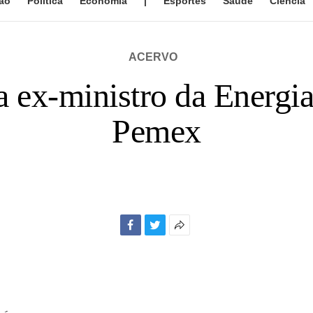
ão
Política
Economia
|
Esportes
Saúde
Ciência
ACERVO
 ex-ministro da Energia
Pemex
Facebook
Twitter
Mais
opções
de
compartilhamento