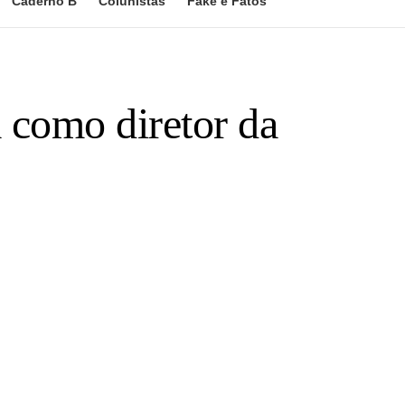
Caderno B
Colunistas
Fake e Fatos
 como diretor da