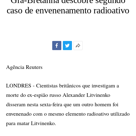
caso de envenenamento radioativo
Facebook
Twitter
Mais
opções
de
Agência Reuters
compartilhamento
LONDRES - Cientistas britânicos que investigam a
morte do ex-espião russo Alexander Litvinenko
disseram nesta sexta-feira que um outro homem foi
envenenado com o mesmo elemento radioativo utilizado
para matar Litvinenko.