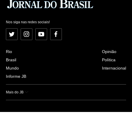
Nos siga nas redes sociais!
Twitter
Instagram
YouTube
Facebook
Rio
Opinião
Brasil
Política
Mundo
Internacional
Informe JB
Mais do JB
Esportes
Saúde
Ciência e Tecnologia
Caderno B