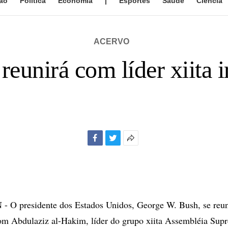
ão
Política
Economia
|
Esportes
Saúde
Ciência
ACERVO
reunirá com líder xiita 
Facebook
Twitter
Mais
opções
de
compartilhamento
 presidente dos Estados Unidos, George W. Bush, se reun
om Abdulaziz al-Hakim, líder do grupo xiita Assembléia Sup