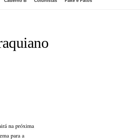
Caderno B
Colunistas
Fake e Fatos
iraquiano
irá na próxima
rema para a