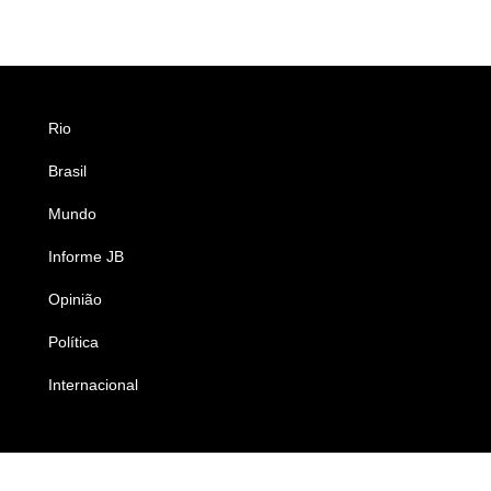
Rio
Esportes
Brasil
Saúde
Mundo
Ciência e Tecnologia
Informe JB
Caderno B
Opinião
Colunistas
Política
Economia
Internacional
Empresas e Negócios