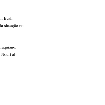
om Bush,
a situação no
iraquiano,
 Nouri al-