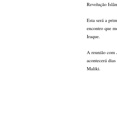
Revolução Islâ
Esta será a pri
encontro que mo
Iraque.
A reunião com A
acontecerá dias
Maliki.