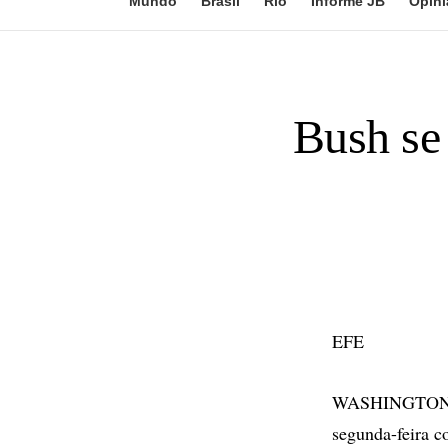
Mundo
Brasil
Rio
Informe JB
Opini
Bush se 
EFE
WASHINGTON - O
segunda-feira c