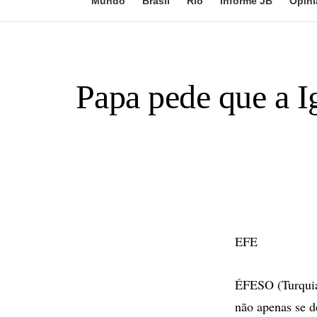
Mundo
Brasil
Rio
Informe JB
Opini
Papa pede que a Ig
EFE
ÉFESO (Turquia)
não apenas se d