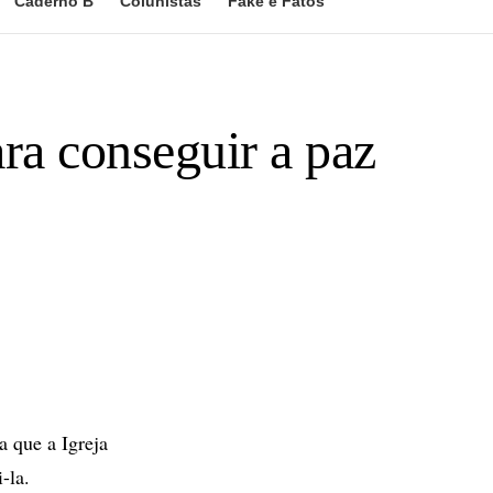
Caderno B
Colunistas
Fake e Fatos
ara conseguir a paz
 que a Igreja
-la.