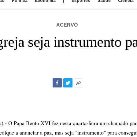
ão
Política
Economia
|
Esportes
Saúde
Ciência
ACERVO
reja seja instrumento p
Facebook
Twitter
Mais
opções
de
compartilhamento
 - O Papa Bento XVI fez nesta quarta-feira um chamado para
edique a anunciar a paz, mas seja "instrumento" para consegui