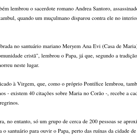
bém lembrou o sacerdote romano Andrea Santoro, assassinad
tambul, quando um muçulmano disparou contra ele no interio
lebrada no santuário mariano Meryem Ana Evi (Casa de Maria
omunidade cristã", lembrou o Papa, já que, segundo a tradiçã
orreu neste lugar.
icado à Virgem, que, como o próprio Pontífice lembrou, tam
s - existem 40 citações sobre Maria no Corão -, recebe a ca
regrinos.
ira, no entanto, só um grupo de cerca de 200 pessoas se apro
a o santuário para ouvir o Papa, perto das ruínas da cidade de