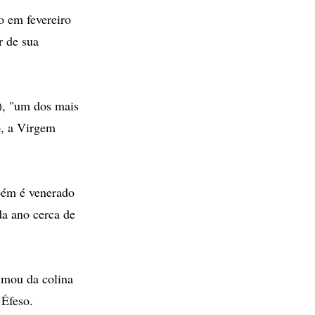
o em fevereiro
r de sua
), "um dos mais
o, a Virgem
bém é venerado
da ano cerca de
ximou da colina
 Éfeso.