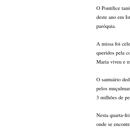
O Pontífice tam
deste ano em Is
paróquia.
A missa foi ce
queridos pela c
Maria viveu e m
O santuário ded
pelos muçulmano
3 milhões de pe
Nesta quarta-fe
onde se encontr