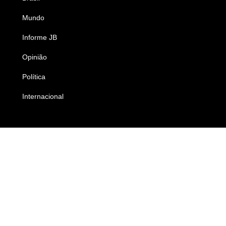
Mundo
Ciência e Tecnologia
Informe JB
Caderno B
Opinião
Colunistas
Política
Economia
Internacional
Empresas e Negócios