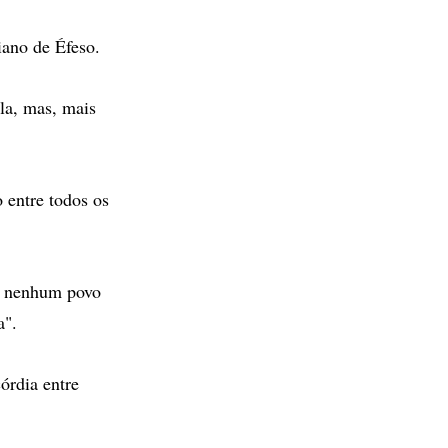
iano de Éfeso.
la, mas, mais
 entre todos os
ue nenhum povo
a".
órdia entre