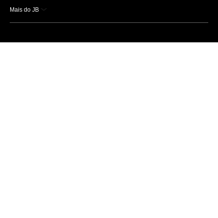
Mais do JB
Esportes
Saúde
Ciência e Tecnologia
Caderno B
Colunistas
Economia
Empresas e Negócios