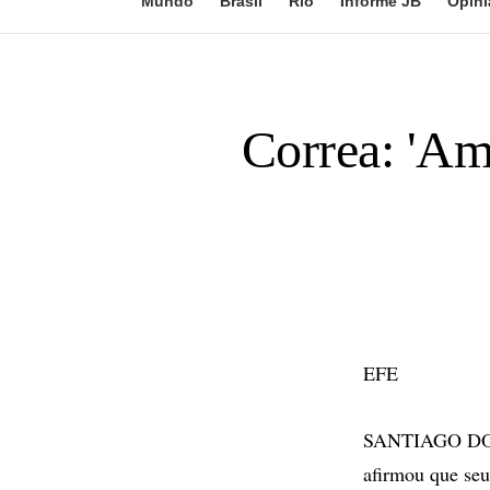
Mundo
Brasil
Rio
Informe JB
Opini
Correa: 'Am
EFE
SANTIAGO DO CH
afirmou que seu