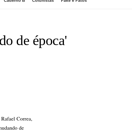
Caderno B
Colunistas
Fake e Fatos
do de época'
Rafael Correa,
 mudando de