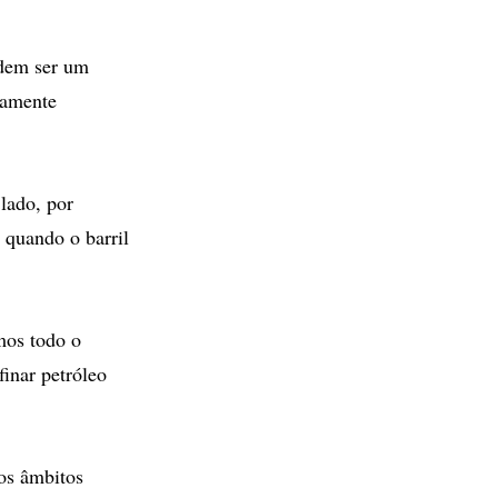
odem ser um
uamente
lado, por
s quando o barril
mos todo o
inar petróleo
os âmbitos