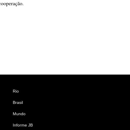
cooperação.
Rio
Esportes
Brasil
Saúde
Mundo
Ciência e Tecnologia
Informe JB
Caderno B