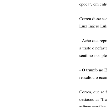
época", em entre
Correa disse se
Luiz Inácio Lul
- Acho que repr
a triste e nefas
sentimo-nos ple
- O triunfo no 
ressaltou o eco
Correa, que se 
destacou as "fra
refinar petróleo