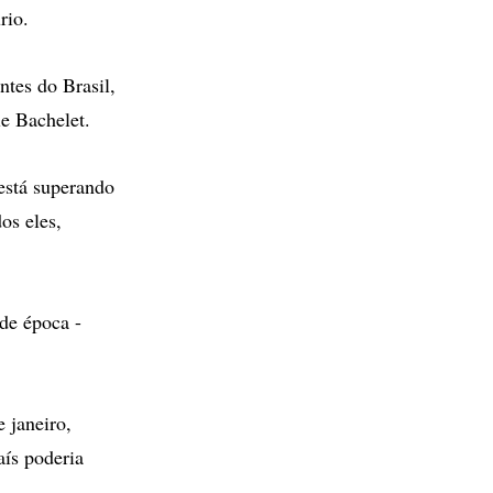
rio.
ntes do Brasil,
le Bachelet.
está superando
os eles,
de época -
 janeiro,
aís poderia