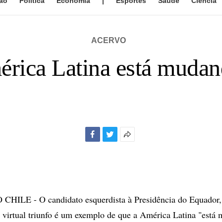
ão
Política
Economia
|
Esportes
Saúde
Ciência
ACERVO
érica Latina está mudan
Facebook
Twitter
Mais
opções
de
compartilhamento
ILE - O candidato esquerdista à Presidência do Equador, 
 virtual triunfo é um exemplo de que a América Latina "está