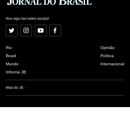
Nos siga nas redes sociais!
Twitter
Instagram
YouTube
Facebook
Rio
Opinião
Brasil
Política
Mundo
Internacional
Informe JB
Mais do JB
Esportes
Saúde
Ciência e Tecnologia
Caderno B
Colunistas