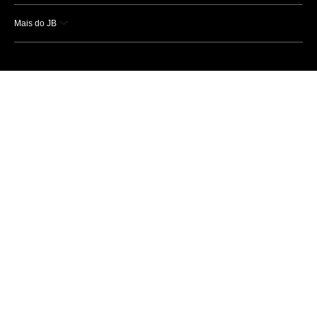
Mais do JB
Esportes
Saúde
Ciência e Tecnologia
Caderno B
Colunistas
Economia
Empresas e Negócios