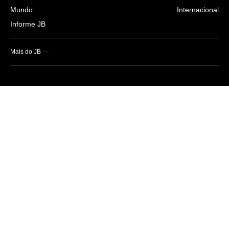
Mundo
Internacional
Informe JB
Mais do JB
Esportes
Saúde
Ciência e Tecnologia
Caderno B
Colunistas
Economia
Empresas e Negócios