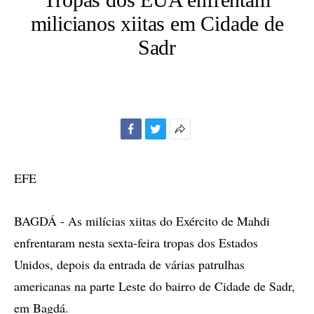
milicianos xiitas em Cidade de
Sadr
Facebook
Twitter
Mais
opções
de
EFE
compartilhamento
BAGDÁ - As milícias xiitas do Exército de Mahdi
enfrentaram nesta sexta-feira tropas dos Estados
Unidos, depois da entrada de várias patrulhas
americanas na parte Leste do bairro de Cidade de Sadr,
em Bagdá.