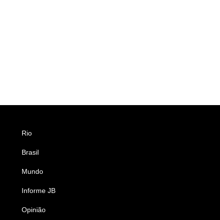
Rio
Esportes
Brasil
Saúde
Mundo
Ciência e Tecnologia
Informe JB
Caderno B
Opinião
Colunistas