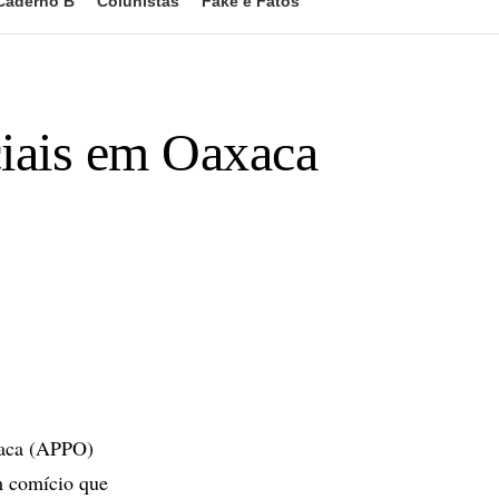
Caderno B
Colunistas
Fake e Fatos
ciais em Oaxaca
xaca (APPO)
um comício que