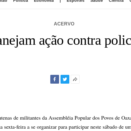
nião
Política
Economia
|
Esportes
Saúde
Ciência
ACERVO
lanejam ação contra poli
Facebook
Twitter
Mais
opções
de
compartilhamento
nas de militantes da Assembléia Popular dos Povos de Oa
 sexta-feira a se organizar para participar neste sábado de 