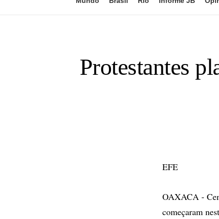
Mundo
Brasil
Rio
Informe JB
Opi
Protestantes p
EFE
OAXACA - Cente
começaram nesta