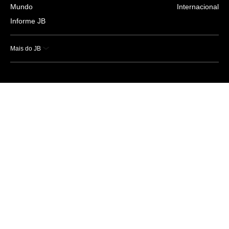
Mundo
Internacional
Informe JB
Mais do JB
Esportes
Saúde
Ciência e Tecnologia
Caderno B
Colunistas
Economia
Empresas e Negócios