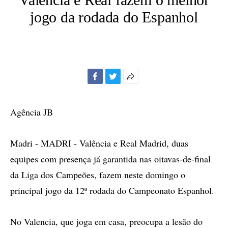
jogo da rodada do Espanhol
Facebook
Twitter
Mais
opções
de
Agência JB
compartilhamento
Madri - MADRI - Valência e Real Madrid, duas
equipes com presença já garantida nas oitavas-de-final
da Liga dos Campeões, fazem neste domingo o
principal jogo da 12ª rodada do Campeonato Espanhol.
No Valencia, que joga em casa, preocupa a lesão do