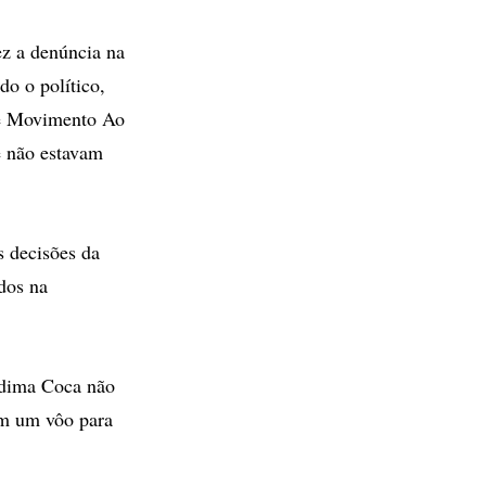
ez a denúncia na
do o político,
nte Movimento Ao
e não estavam
s decisões da
ados na
adima Coca não
am um vôo para