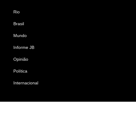
Rio
Esportes
Brasil
Saúde
Mundo
Ciência e Tecnologia
Informe JB
Caderno B
Opinião
Colunistas
Política
Economia
Internacional
Empresas e Negócios