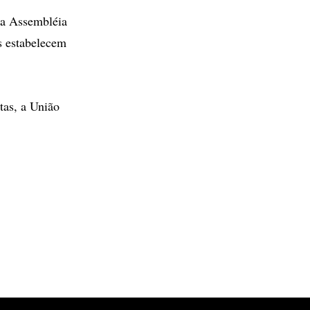
la Assembléia
s estabelecem
tas, a União