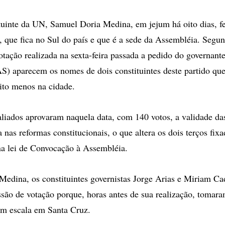
ituinte da UN, Samuel Doria Medina, em jejum há oito dias, f
, que fica no Sul do país e que é a sede da Assembléia. Segun
votação realizada na sexta-feira passada a pedido do governa
) aparecem os nomes de dois constituintes deste partido qu
ito menos na cidade.
iados aprovaram naquela data, com 140 votos, a validade da
 nas reformas constitucionais, o que altera os dois terços fix
na lei de Convocação à Assembléia.
edina, os constituintes governistas Jorge Arias e Miriam C
ssão de votação porque, horas antes de sua realização, tomar
 escala em Santa Cruz.