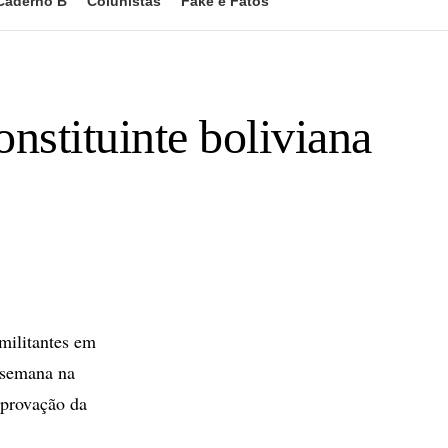
Caderno B
Colunistas
Fake e Fatos
nstituinte boliviana
militantes em
 semana na
aprovação da