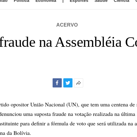
nião
Política
Economia
|
Esportes
Saúde
Ciência
ACERVO
raude na Assembléia Co
Facebook
Twitter
Mais
opções
de
tido opositor União Nacional (UN), que tem uma centena de 
compartilhamento
denunciou uma suposta fraude na votação realizada na última
tituinte para definir a fórmula de voto que será utilizada na 
na da Bolívia.