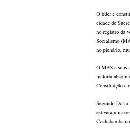
O líder e const
cidade de Sucre
no registro da 
Socialismo (MAS
no plenário, mu
O MAS e seus al
maioria absoluta
Constituição e 
Segundo Doria M
estiveram na se
Cochabamba com