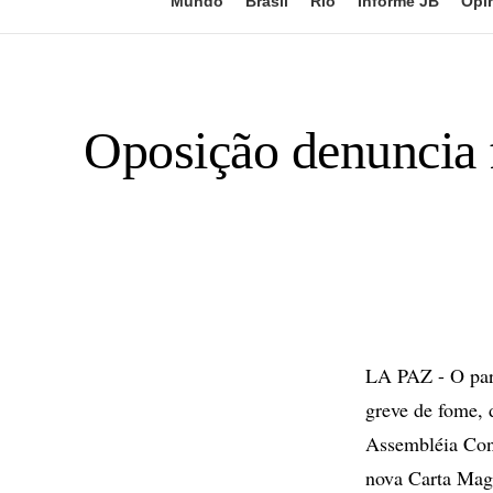
Mundo
Brasil
Rio
Informe JB
Opi
Oposição denuncia f
LA PAZ - O par
greve de fome, 
Assembléia Cons
nova Carta Mag