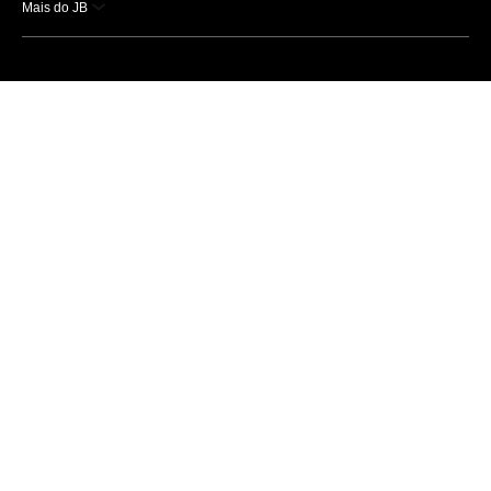
Mais do JB
Esportes
Saúde
Ciência e Tecnologia
Caderno B
Colunistas
Economia
Empresas e Negócios