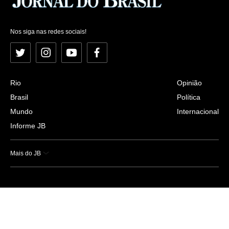
Nos siga nas redes sociais!
Twitter
Instagram
YouTube
Facebook
Rio
Opinião
Brasil
Política
Mundo
Internacional
Informe JB
Mais do JB
Esportes
Saúde
Ciência e Tecnologia
Caderno B
Colunistas