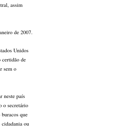
ral, assim
aneiro de 2007.
stados Unidos
 certidão de
ar sem o
r neste país
 o secretário
o buracos que
e cidadania ou