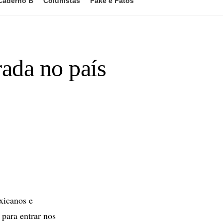
Caderno B
Colunistas
Fake e Fatos
ada no país
xicanos e
para entrar nos