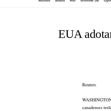
Mundo
Brasil
Rio
Informe JB
Opi
EUA adotam
Reuters
WASHINGTON - A
canadenses terã