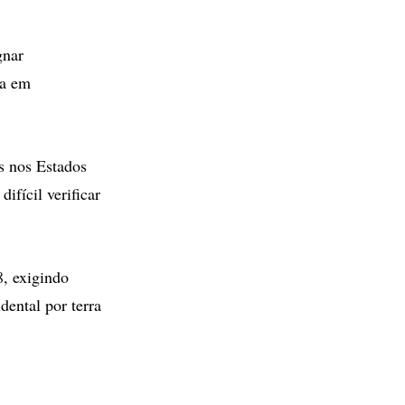
gnar
da em
es nos Estados
ifícil verificar
, exigindo
ental por terra