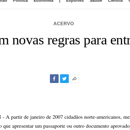
nião
Política
Economia
|
Esportes
Saúde
Ciência
ACERVO
 novas regras para entr
Facebook
Twitter
Mais
opções
de
compartilhamento
 partir de janeiro de 2007 cidadãos norte-americanos, me
o que apresentar um passaporte ou outro documento aprovado 