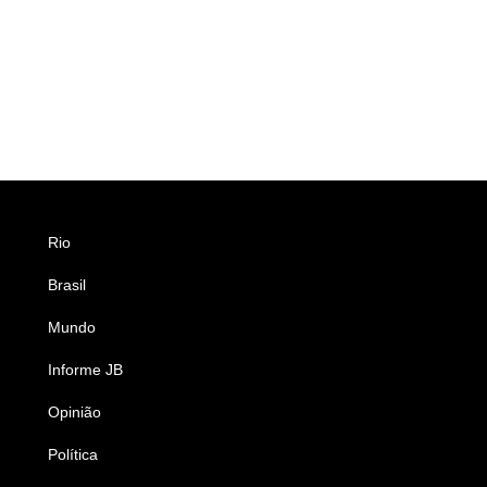
Rio
Esportes
Brasil
Saúde
Mundo
Ciência e Tecnologia
Informe JB
Caderno B
Opinião
Colunistas
Política
Economia