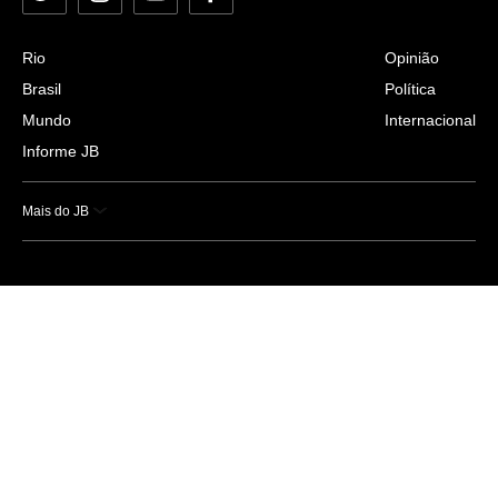
Rio
Opinião
Brasil
Política
Mundo
Internacional
Informe JB
Mais do JB
Esportes
Saúde
Ciência e Tecnologia
Caderno B
Colunistas
Economia
Empresas e Negócios