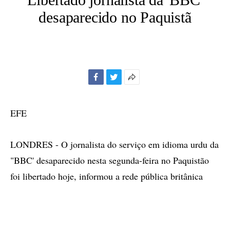
desaparecido no Paquistã
Facebook
Twitter
Mais
opções
de
EFE
compartilhamento
LONDRES - O jornalista do serviço em idioma urdu da
"BBC' desaparecido nesta segunda-feira no Paquistão
foi libertado hoje, informou a rede pública britânica