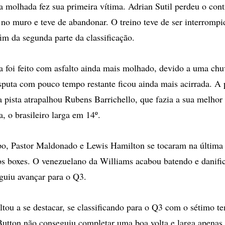
ta molhada fez sua primeira vítima. Adrian Sutil perdeu o cont
no muro e teve de abandonar. O treino teve de ser interrompi
im da segunda parte da classificação.
ta foi feito com asfalto ainda mais molhado, devido a uma chuv
sputa com pouco tempo restante ficou ainda mais acirrada. A 
 pista atrapalhou Rubens Barrichello, que fazia a sua melhor 
 o brasileiro larga em 14º.
, Pastor Maldonado e Lewis Hamilton se tocaram na última 
dos boxes. O venezuelano da Williams acabou batendo e danifi
guiu avançar para o Q3.
tou a se destacar, se classificando para o Q3 com o sétimo t
utton não conseguiu completar uma boa volta e larga apenas