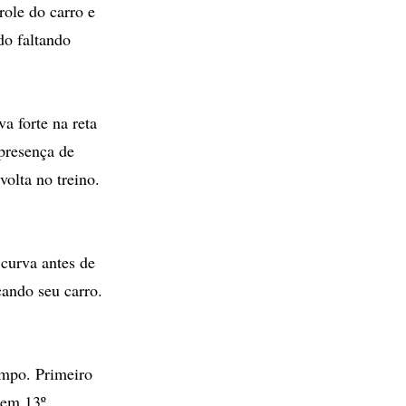
role do carro e
do faltando
a forte na reta
presença de
volta no treino.
curva antes de
cando seu carro.
empo. Primeiro
 em 13º.