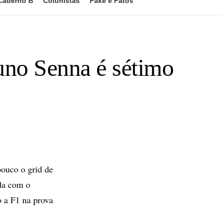
Caderno B
Colunistas
Fake e Fatos
uno Senna é sétimo
ouco o grid de
da com o
o a F1 na prova