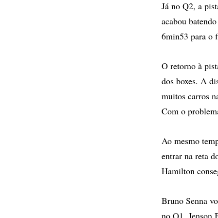
Já no Q2, a pis
acabou batendo 
6min53 para o f
O retorno à pis
dos boxes. A di
muitos carros na
Com o problema,
Ao mesmo tempo
entrar na reta 
Hamilton conse
Bruno Senna vol
no Q1, Jenson B