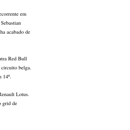
ecorrente em
 Sebastian
nha acabado de
utra Red Bull
circuito belga.
m 14º.
Renault Lotus.
 grid de