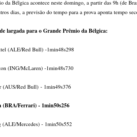
 da Bélgica acontece neste domingo, a partir das 9h (de Bras
utros dias, a previsão do tempo para a prova aponta tempo sec
 de largada para o Grande Prêmio da Bélgica:
ettel (ALE/Red Bull) -1min48s298
ton (ING/McLaren) -1min48s730
 (AUS/Red Bull) - 1min49s376
a (BRA/Ferrari) - 1min50s256
g (ALE/Mercedes) - 1min50s552