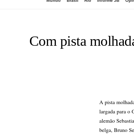
Mundo
Brasil
Rio
Informe JB
Opi
Com pista molhada
A pista molhad
largada para o
alemão Sebastia
belga, Bruno Se