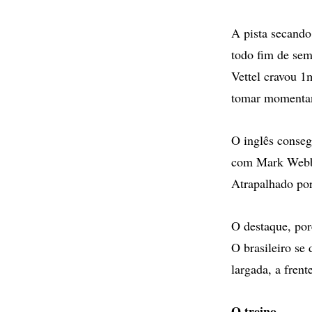
A pista secand
todo fim de sem
Vettel cravou 1
tomar momentan
O inglês conseg
com Mark Webber
Atrapalhado por
O destaque, por
O brasileiro se
largada, a fren
O treino