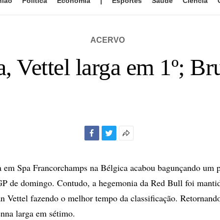
nião
Política
Economia
|
Esportes
Saúde
Ciência
ACERVO
, Vettel larga em 1º; Br
Facebook
Twitter
Mais
opções
de
a em Spa Francorchamps na Bélgica acabou bagunçando um p
compartilhamento
 GP de domingo. Contudo, a hegemonia da Red Bull foi manti
n Vettel fazendo o melhor tempo da classificação. Retornand
nna larga em sétimo.