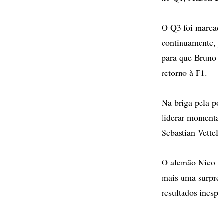
O Q3 foi marcad
continuamente, 
para que Bruno 
retorno à F1.
Na briga pela 
liderar moment
Sebastian Vette
O alemão Nico R
mais uma surpre
resultados ines