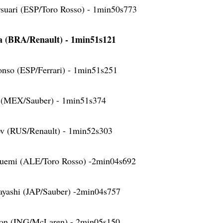
rsuari (ESP/Toro Rosso) - 1min50s773
a (BRA/Renault) - 1min51s121
onso (ESP/Ferrari) - 1min51s251
z (MEX/Sauber) - 1min51s374
rov (RUS/Renault) - 1min52s303
Buemi (ALE/Toro Rosso) -2min04s692
yashi (JAP/Sauber) -2min04s757
ton (ING/McLaren) - 2min05s150