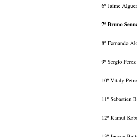
6º Jaime Algue
7º Bruno Senn
8º Fernando Al
9º Sergio Pere
10º Vitaly Pet
11º Sebastien 
12º Kamui Koba
13º Jenson But