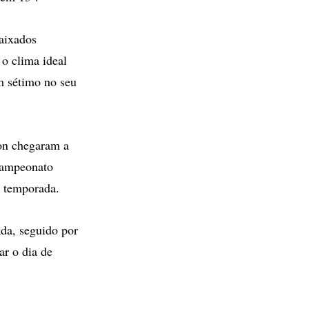
aixados
 o clima ideal
m sétimo no seu
on chegaram a
campeonato
a temporada.
da, seguido por
ar o dia de