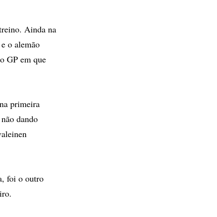
treino. Ainda na
u e o alemão
no GP em que
na primeira
u não dando
valeinen
 foi o outro
iro.