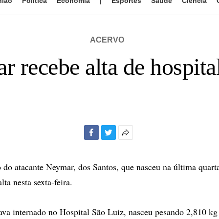
nião
Política
Economia
|
Esportes
Saúde
Ciência
ACERVO
r recebe alta de hospit
Facebook
Twitter
Mais
opções
de
o do atacante Neymar, dos Santos, que nasceu na última quart
compartilhamento
lta nesta sexta-feira.
ava internado no Hospital São Luiz, nasceu pesando 2,810 kg