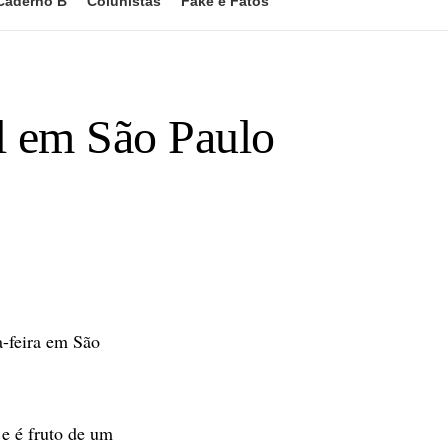
Caderno B
Colunistas
Fake e Fatos
al em São Paulo
a-feira em São
 e é fruto de um