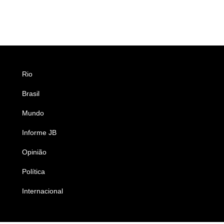
Rio
Esportes
Brasil
Saúde
Mundo
Ciência e Tecnologia
Informe JB
Caderno B
Opinião
Colunistas
Política
Economia
Internacional
Empresas e Negócios