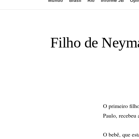
Mundo
Brasil
Rio
Informe JB
Opi
Filho de Neyma
O primeiro filh
Paulo, recebeu a
O bebê, que est