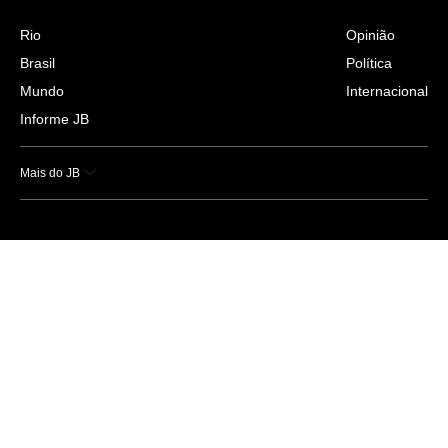
Rio
Opinião
Brasil
Política
Mundo
Internacional
Informe JB
Mais do JB
Esportes
Saúde
Ciência e Tecnologia
Caderno B
Colunistas
Economia
Empresas e Negócios