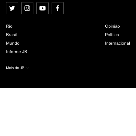
Twitter
Instagram
YouTube
Facebook
Rio
Opinião
Brasil
Política
Mundo
Internacional
Informe JB
Mais do JB
Esportes
Saúde
Ciência e Tecnologia
Caderno B
Colunistas
Economia
Empresas e Negócios