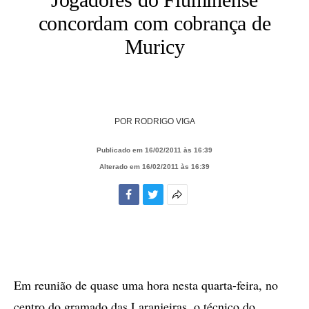
concordam com cobrança de
Muricy
POR
RODRIGO VIGA
Publicado em 16/02/2011 às 16:39
Alterado em 16/02/2011 às 16:39
Facebook
Twitter
Mais
opções
de
compartilhamento
Em reunião de quase uma hora nesta quarta-feira, no
centro do gramado das Laranjeiras, o técnico do