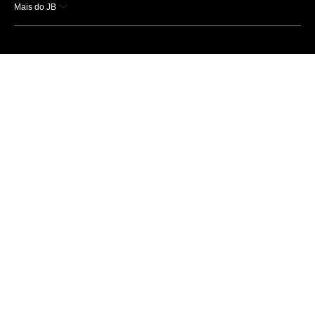
Mais do JB
Esportes
Saúde
Ciência e Tecnologia
Caderno B
Colunistas
Economia
Empresas e Negócios