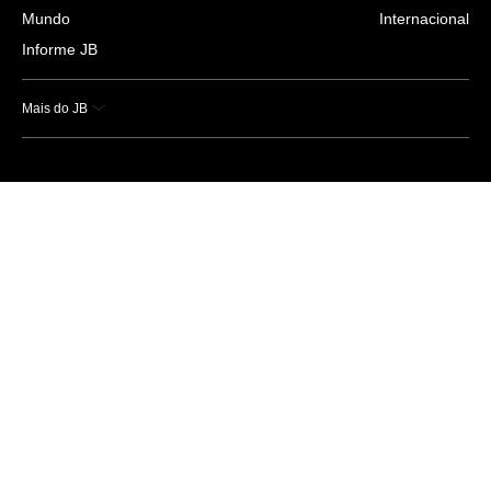
Mundo
Internacional
Informe JB
Mais do JB
Esportes
Saúde
Ciência e Tecnologia
Caderno B
Colunistas
Economia
Empresas e Negócios