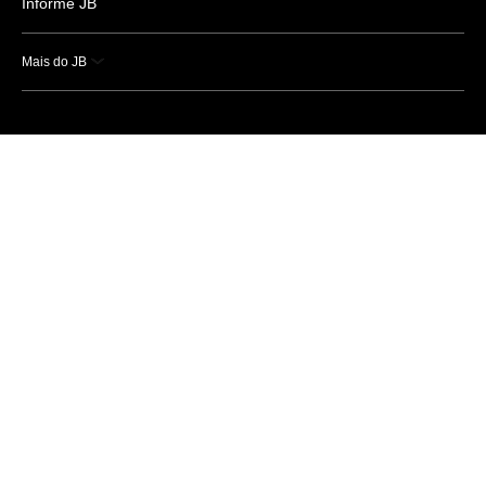
Informe JB
Mais do JB
Esportes
Saúde
Ciência e Tecnologia
Caderno B
Colunistas
Economia
Empresas e Negócios