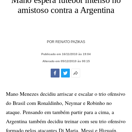
amistoso contra a Argentina
POR
RENATO PAZIKAS
Publicado em 16/11/2010 às 19:04
Alterado em 05/12/2010 às 00:15
Facebook
Twitter
Mais
opções
de
Mano Menezes decidiu arriscar e escalar o trio ofensivo
compartilhamento
do Brasil com Ronaldinho, Neymar e Robinho no
ataque. Pensando em também partir para a cima, a
Argentina também decidiu treinar com seu trio ofensivo
formado pelos atacantes Di Maria, Messi e Higuaín.