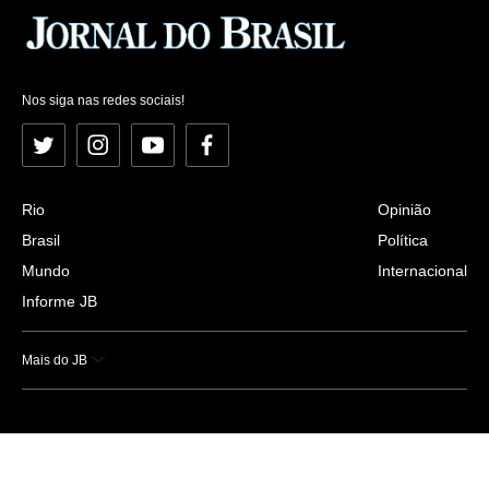
Nos siga nas redes sociais!
Twitter
Instagram
YouTube
Facebook
Rio
Opinião
Brasil
Política
Mundo
Internacional
Informe JB
Mais do JB
Esportes
Saúde
Ciência e Tecnologia
Caderno B