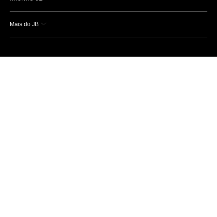
Mais do JB
Esportes
Saúde
Ciência e Tecnologia
Caderno B
Colunistas
Economia
Empresas e Negócios