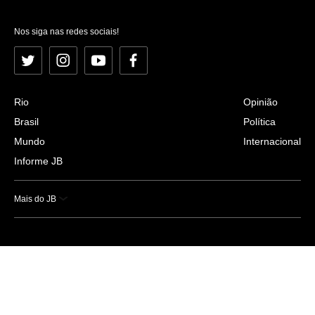
Nos siga nas redes sociais!
Twitter
Instagram
YouTube
Facebook
Rio
Opinião
Brasil
Política
Mundo
Internacional
Informe JB
Mais do JB
Esportes
Saúde
Ciência e Tecnologia
Caderno B
Colunistas