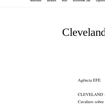
Mundo
Brasil
Rio
Informe JB
Opini
Cleveland
Agência EFE
CLEVELAND - O 
Cavaliers sobre