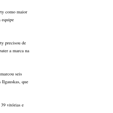
erty como maior
a equipe
ty precisou de
bater a marca na
 marcou seis
 Ilgauskas, que
39 vitórias e