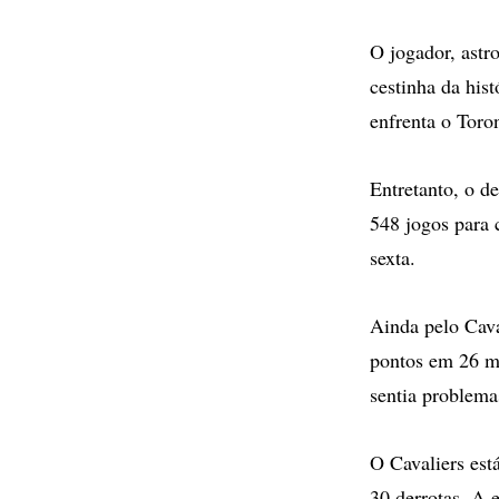
O jogador, astr
cestinha da his
enfrenta o Toro
Entretanto, o 
548 jogos para 
sexta.
Ainda pelo Cava
pontos em 26 mi
sentia problema
O Cavaliers est
30 derrotas. A 