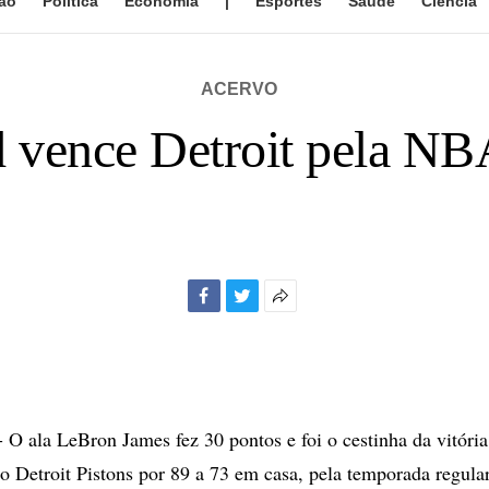
ão
Política
Economia
|
Esportes
Saúde
Ciência
ACERVO
 vence Detroit pela NB
Facebook
Twitter
Mais
opções
de
compartilhamento
ala LeBron James fez 30 pontos e foi o cestinha da vitória
 o Detroit Pistons por 89 a 73 em casa, pela temporada regul