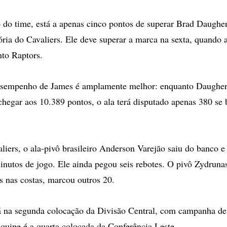
o do time, está a apenas cinco pontos de superar Brad Daugh
tória do Cavaliers. Ele deve superar a marca na sexta, quando 
nto Raptors.
desempenho de James é amplamente melhor: enquanto Daugher
chegar aos 10.389 pontos, o ala terá disputado apenas 380 se 
liers, o ala-pivô brasileiro Anderson Varejão saiu do banco e
nutos de jogo. Ele ainda pegou seis rebotes. O pivô Zydrunas
s nas costas, marcou outros 20.
á na segunda colocação da Divisão Central, com campanha de 
equipe é a quarta colocada da Conferência Leste.