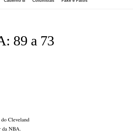
Caderno B
Colunistas
Fake e Fatos
A: 89 a 73
 do Cleveland
ar da NBA.