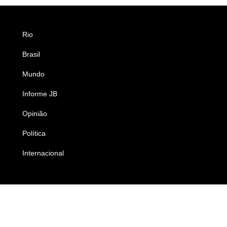
Rio
Esportes
Brasil
Saúde
Mundo
Ciência e Tecnologia
Informe JB
Caderno B
Opinião
Colunistas
Política
Economia
Internacional
Empresas e Negócios