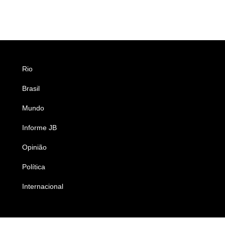
Rio
Esportes
Brasil
Saúde
Mundo
Ciência e Tecnologia
Informe JB
Caderno B
Opinião
Colunistas
Política
Economia
Internacional
Empresas e Negócios