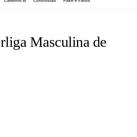
Caderno B
Colunistas
Fake e Fatos
rliga Masculina de