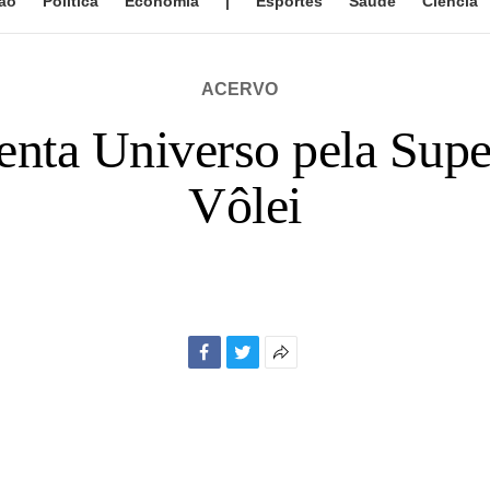
ão
Política
Economia
|
Esportes
Saúde
Ciência
ACERVO
enta Universo pela Supe
Vôlei
Facebook
Twitter
Mais
opções
de
compartilhamento