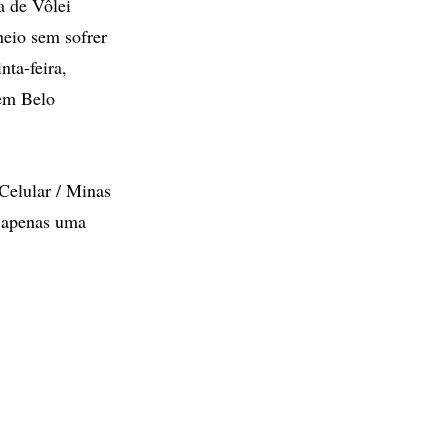
a de Vôlei
neio sem sofrer
ta-feira,
 em Belo
 Celular / Minas
m apenas uma