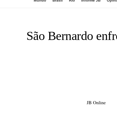
Mundo
Brasil
Rio
Informe JB
Opini
São Bernardo enfr
JB Online