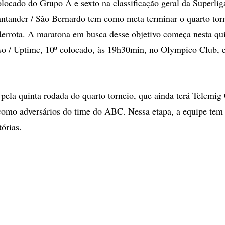
locado do Grupo A e sexto na classificação geral da Superlig
ntander / São Bernardo tem como meta terminar o quarto tor
rrota. A maratona em busca desse objetivo começa nesta quin
rso / Uptime, 10º colocado, às 19h30min, no Olympico Club,
 pela quinta rodada do quarto torneio, que ainda terá Telemig
 como adversários do time do ABC. Nessa etapa, a equipe te
tórias.