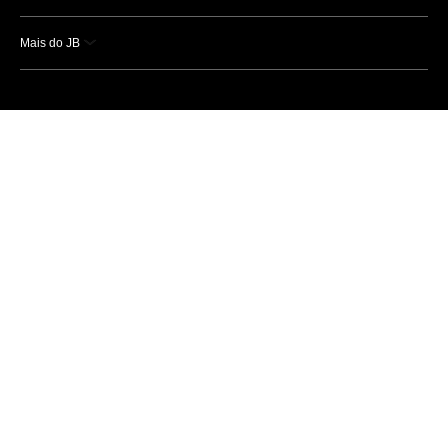
Mais do JB
Esportes
Saúde
Ciência e Tecnologia
Caderno B
Colunistas
Economia
Empresas e Negócios