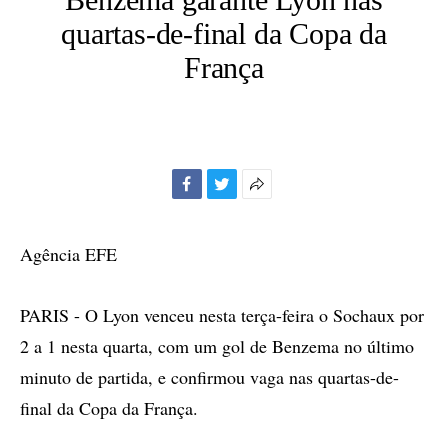
quartas-de-final da Copa da
França
Facebook
Twitter
Mais
opções
de
Agência EFE
compartilhamento
PARIS - O Lyon venceu nesta terça-feira o Sochaux por
2 a 1 nesta quarta, com um gol de Benzema no último
minuto de partida, e confirmou vaga nas quartas-de-
final da Copa da França.