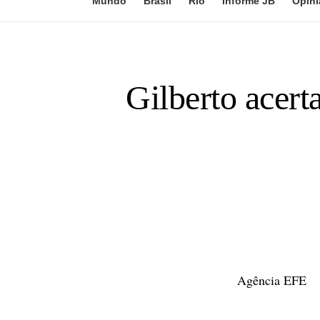
Mundo
Brasil
Rio
Informe JB
Opini
Gilberto acert
Agência EFE