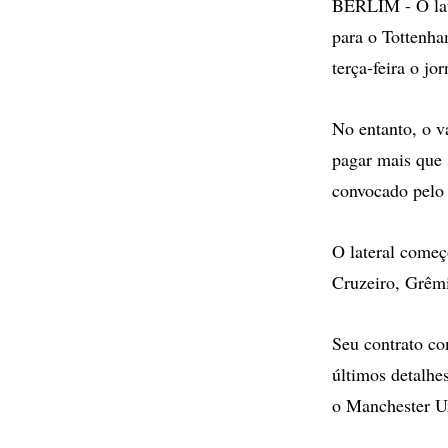
BERLIM - O late
para o Tottenham
terça-feira o jor
No entanto, o va
pagar mais que 
convocado pelo 
O lateral começ
Cruzeiro, Grêmi
Seu contrato co
últimos detalhe
o Manchester U