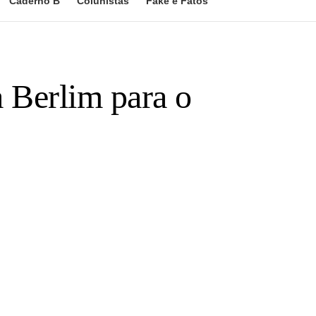
Caderno B
Colunistas
Fake e Fatos
a Berlim para o