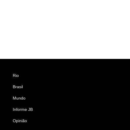
Rio
Esportes
Brasil
Saúde
Mundo
Ciência e Tecnologia
Informe JB
Caderno B
Opinião
Colunistas