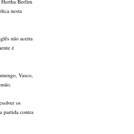
o Hertha Berlim
blica nesta
nglês não aceita
mente é
lamengo, Vasco,
lemão.
esolver os
 partida contra