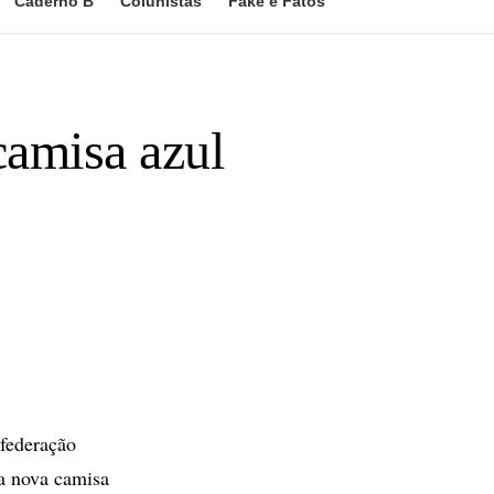
Caderno B
Colunistas
Fake e Fatos
camisa azul
nfederação
 a nova camisa