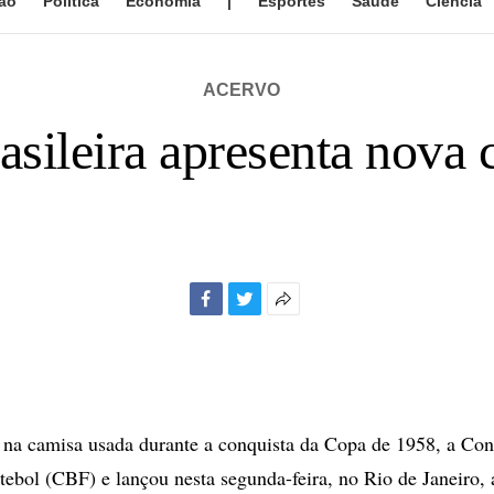
ão
Política
Economia
|
Esportes
Saúde
Ciência
ACERVO
asileira apresenta nova 
Facebook
Twitter
Mais
opções
de
compartilhamento
 na camisa usada durante a conquista da Copa de 1958, a Co
utebol (CBF) e lançou nesta segunda-feira, no Rio de Janeiro,