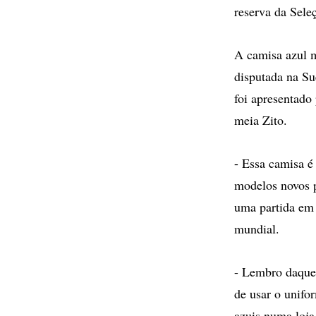
reserva da Sele
A camisa azul 
disputada na S
foi apresentado
meia Zito.
- Essa camisa é
modelos novos p
uma partida em 
mundial.
- Lembro daquel
de usar o unif
azuis numa loja