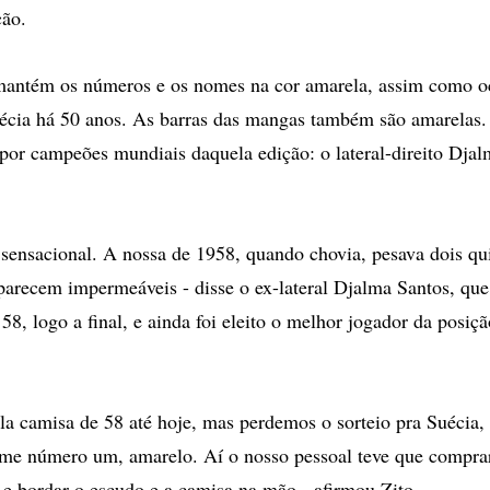
ção.
mantém os números e os nomes na cor amarela, assim como o
uécia há 50 anos. As barras das mangas também são amarelas
 por campeões mundiais daquela edição: o lateral-direito Djal
 sensacional. A nossa de 1958, quando chovia, pesava dois qu
arecem impermeáveis - disse o ex-lateral Djalma Santos, que
58, logo a final, e ainda foi eleito o melhor jogador da posiç
a camisa de 58 até hoje, mas perdemos o sorteio pra Suécia, 
orme número um, amarelo. Aí o nosso pessoal teve que compr
 e bordar o escudo e a camisa na mão - afirmou Zito.