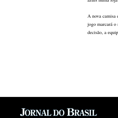
A nova camisa d
jogo marcará o 
decisão, a equip