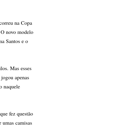
correu na Copa
. O novo modelo
ma Santos e o
ilos. Mas esses
 jogou apenas
ão naquele
que fez questão
ar umas camisas