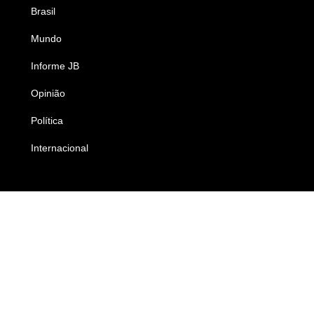
Brasil
Saúde
Mundo
Ciência e Tecnologia
Informe JB
Caderno B
Opinião
Colunistas
Política
Economia
Internacional
Empresas e Negócios