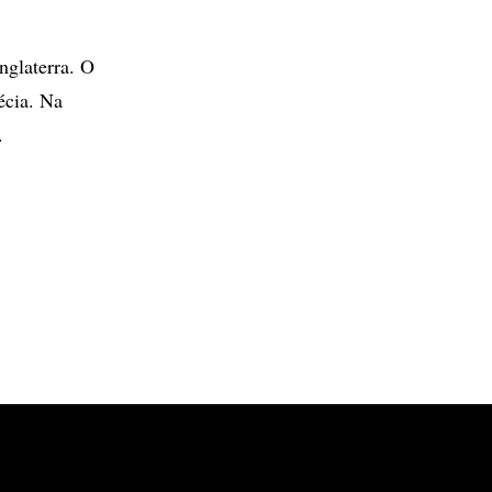
nglaterra. O
écia. Na
.