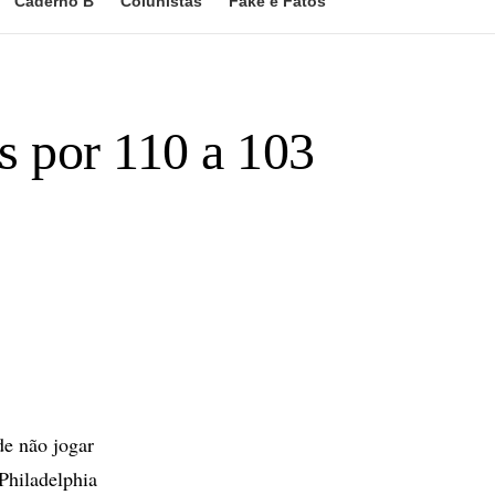
Caderno B
Colunistas
Fake e Fatos
s por 110 a 103
e não jogar
Philadelphia