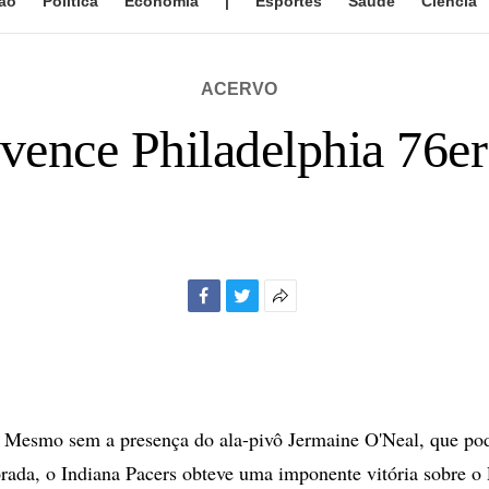
ão
Política
Economia
|
Esportes
Saúde
Ciência
ACERVO
 vence Philadelphia 76er
Facebook
Twitter
Mais
opções
de
compartilhamento
esmo sem a presença do ala-pivô Jermaine O'Neal, que pod
rada, o Indiana Pacers obteve uma imponente vitória sobre o 