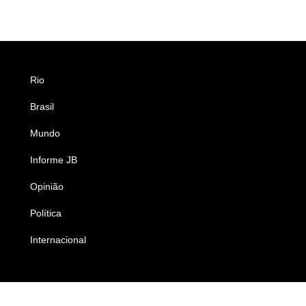
Rio
Esportes
Brasil
Saúde
Mundo
Ciência e Tecnologia
Informe JB
Caderno B
Opinião
Colunistas
Política
Economia
Internacional
Empresas e Negócios