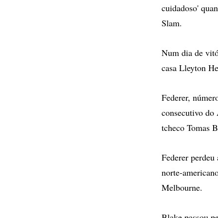
cuidadoso' quan
Slam.
Num dia de vitó
casa Lleyton He
Federer, número
consecutivo do A
tcheco Tomas Be
Federer perdeu 
norte-american
Melbourne.
Blake passou pe