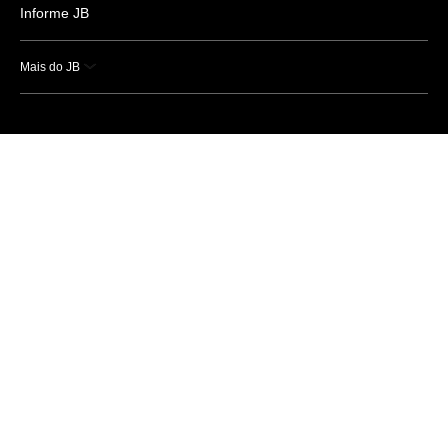
Informe JB
Mais do JB
Esportes
Saúde
Ciência e Tecnologia
Caderno B
Colunistas
Economia
Empresas e Negócios