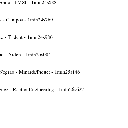
zzonia - FMSI - 1min24s588
ov - Campos - 1min24s769
te - Trident - 1min24s986
na - Arden - 1min25s004
 Negrao - Minardi/Piquet - 1min25s146
menez - Racing Engineering - 1min26s627