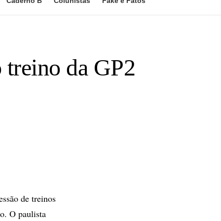
Caderno B
Colunistas
Fake e Fatos
o treino da GP2
essão de treinos
o. O paulista