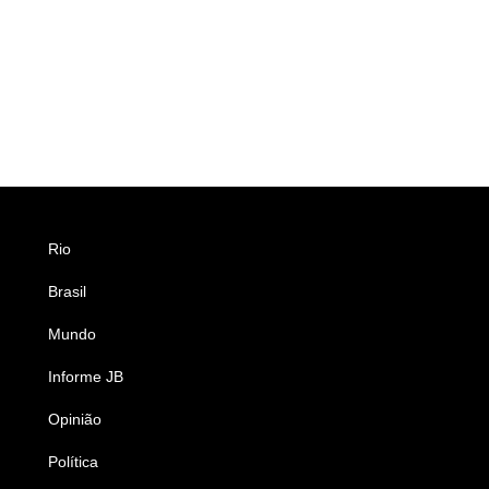
Rio
Esportes
Brasil
Saúde
Mundo
Ciência e Tecnologia
Informe JB
Caderno B
Opinião
Colunistas
Política
Economia