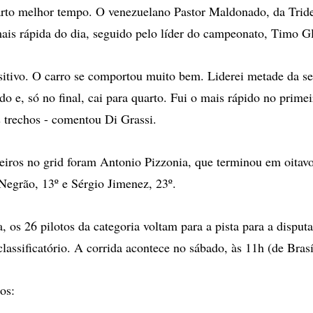
arto melhor tempo. O venezuelano Pastor Maldonado, da Trid
mais rápida do dia, seguido pelo líder do campeonato, Timo G
sitivo. O carro se comportou muito bem. Liderei metade da se
o e, só no final, cai para quarto. Fui o mais rápido no primeir
trechos - comentou Di Grassi.
leiros no grid foram Antonio Pizzonia, que terminou em oitav
Negrão, 13º e Sérgio Jimenez, 23º.
a, os 26 pilotos da categoria voltam para a pista para a dispu
 classificatório. A corrida acontece no sábado, às 11h (de Brasí
os: