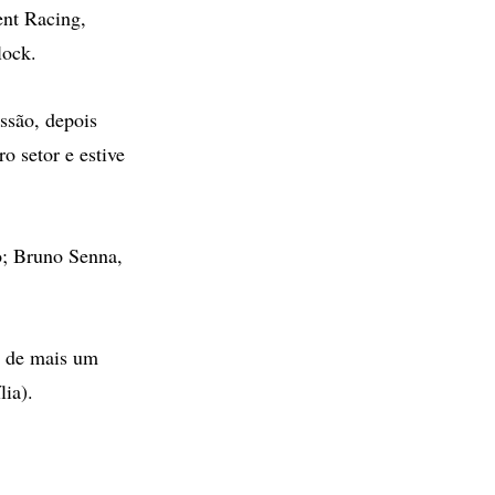
ent Racing,
lock.
ssão, depois
o setor e estive
o; Bruno Senna,
ta de mais um
lia).