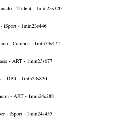
onado - Trident - 1min23s320
- iSport - 1min23s446
ntano - Campos - 1min23s472
rassi - ART - 1min23s677
k - DPR - 1min23s820
Buemi - ART - 1min24s288
er - iSport - 1min24s455