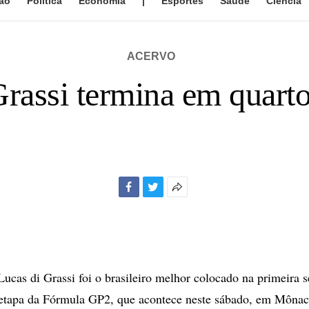
ão
Política
Economia
|
Esportes
Saúde
Ciência
ACERVO
Grassi termina em quart
Facebook
Twitter
Mais
opções
de
compartilhamento
Lucas di Grassi foi o brasileiro melhor colocado na primeira s
ª etapa da Fórmula GP2, que acontece neste sábado, em Mônac